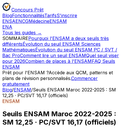
Concours
Prêt
Blog
Fonctionnalités
Tarifs
S'inscrire
ENSA
ENCG
Médecine
ENSAM
ENA
Tous les guides →
SOMMAIRE
Pourquoi l'ENSAM a deux seuils très
différents
Évolution du seuil ENSAM Sciences
Mathématiques
Évolution du seuil ENSAM PC / SVT /
Bac Pro
Comment lire un seuil ENSAM
Quel seuil viser
pour 2026
Combien de places à l'ENSAM
FAQ Seuils
ENSAM
Prêt pour
l'ENSAM
?
Accède aux QCM, patterns et
plans de révision personnalisés.
Commencer
gratuitement
Blog
/
ENSAM
/
Seuils ENSAM Maroc 2022-2025 : SM
12,25 · PC/SVT 16,17 (officiels)
ENSAM
Seuils ENSAM Maroc 2022-2025 :
SM 12,25 · PC/SVT 16,17 (officiels)