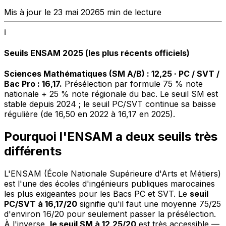
Mis à jour le
23 mai 2026
5
min de lecture
ℹ️
Seuils ENSAM 2025 (les plus récents officiels)
Sciences Mathématiques (SM A/B) : 12,25 · PC / SVT /
Bac Pro : 16,17.
Présélection par formule 75 % note
nationale + 25 % note régionale du bac. Le seuil SM est
stable depuis 2024 ; le seuil PC/SVT continue sa baisse
régulière (de 16,50 en 2022 à 16,17 en 2025).
Pourquoi l'ENSAM a deux seuils très
différents
L'ENSAM (École Nationale Supérieure d'Arts et Métiers)
est l'une des écoles d'ingénieurs publiques marocaines
les plus exigeantes pour les Bacs PC et SVT. Le
seuil
PC/SVT à 16,17/20
signifie qu'il faut une moyenne 75/25
d'environ 16/20 pour seulement passer la présélection.
À l'inverse,
le seuil SM à 12,25/20
est très accessible —