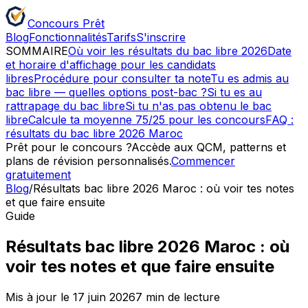
Concours
Prêt
Blog
Fonctionnalités
Tarifs
S'inscrire
SOMMAIRE
Où voir les résultats du bac libre 2026
Date
et horaire d'affichage pour les candidats
libres
Procédure pour consulter ta note
Tu es admis au
bac libre — quelles options post-bac ?
Si tu es au
rattrapage du bac libre
Si tu n'as pas obtenu le bac
libre
Calcule ta moyenne 75/25 pour les concours
FAQ :
résultats du bac libre 2026 Maroc
Prêt pour
le concours
?
Accède aux QCM, patterns et
plans de révision personnalisés.
Commencer
gratuitement
Blog
/
Résultats bac libre 2026 Maroc : où voir tes notes
et que faire ensuite
Guide
Résultats bac libre 2026 Maroc : où
voir tes notes et que faire ensuite
Mis à jour le
17 juin 2026
7
min de lecture