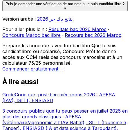
Puis-je demander une vérification de ma note si je suis candidat libre ?
▾
Version arabe :
نتائج باك حر 2026
.
Pour aller plus loin :
Résultats bac 2026 Maroc
·
Concours Maroc bac libre
·
Recours bac 2026 Maroc
.
Prépare les concours avec ton bac libre
Que tu sois
candidat libre ou scolarisé, Concours Prêt te donne
accès aux QCM réels des concours marocains et à un
calculateur 75/25 personnalisé.
Commencer gratuitement →
À lire aussi
Guide
Concours post-bac méconnus 2026 : APESA
(IAV), ISITT, ENSIASD
3 concours publics que tu peux passer en juillet 2026 en
plus des grands classiques : APESA
(vétérinaire/agronomie à l'IAV Rabat), ISITT (tourisme à
Tanger), ENSIASD (IA et data science à Taroudant).